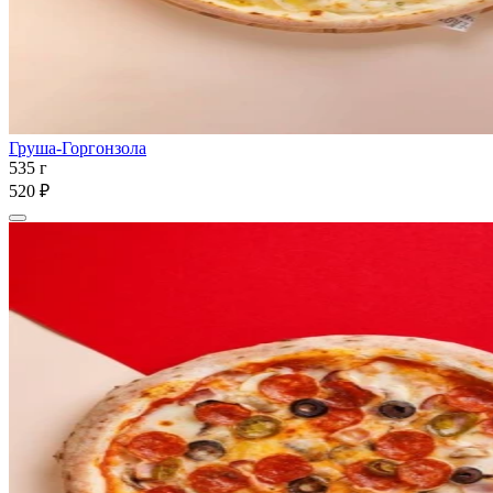
Груша-Горгонзола
535 г
520 ₽