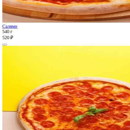
Салями
540 г
520 ₽